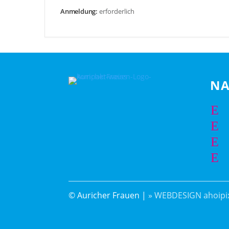
Anmeldung:
erforderlich
NA
E
E
E
E
© Auricher Frauen |
» WEBDESIGN ahoipix