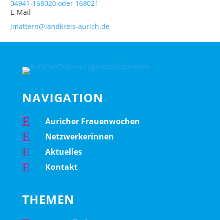
04941-168020 oder 168021
E-Mail
jmattern@landkreis-aurich.de
NAVIGATION
E
Auricher Frauenwochen
E
Netzwerkerinnen
E
Aktuelles
E
Kontakt
THEMEN