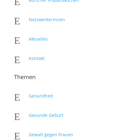
E
Auricher Frauenwochen
E
Netzwerkerinnen
E
Aktuelles
E
Kontakt
Themen
E
Gesundheit
E
Gesunde Geburt
E
Gewalt gegen Frauen