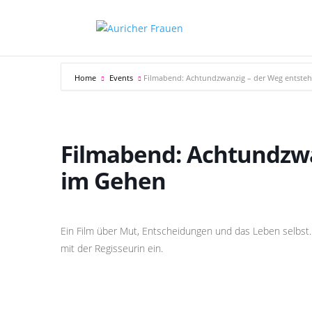
Home
Events
Filmabend: Achtundzwanzig – der Weg entste
Filmabend: Achtundzwa
im Gehen
Ein Film über Mut, Entscheidungen und das Leben selbst.
mit der Regisseurin ein.