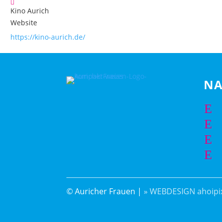
Kino Aurich
Website
https://kino-aurich.de/
NA
E
E
E
E
© Auricher Frauen |
» WEBDESIGN ahoipix