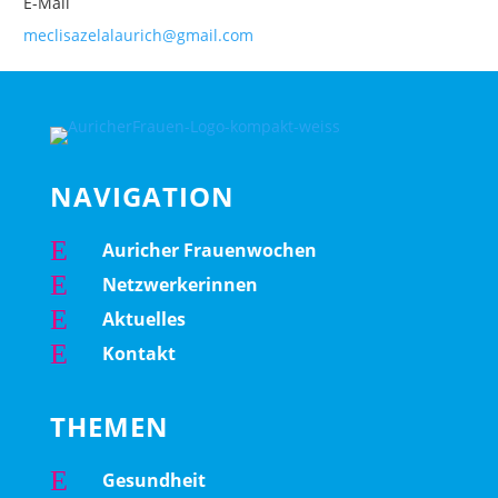
E-Mail
meclisazelalaurich@gmail.com
NAVIGATION
E
Auricher Frauenwochen
E
Netzwerkerinnen
E
Aktuelles
E
Kontakt
THEMEN
E
Gesundheit