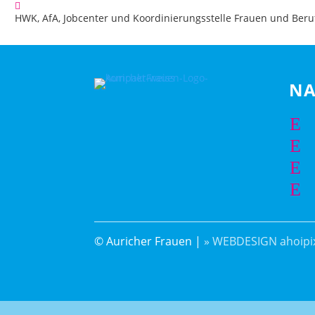
HWK, AfA, Jobcenter und Koordinierungsstelle Frauen und Beru
NA
E
E
E
E
© Auricher Frauen |
» WEBDESIGN ahoipix