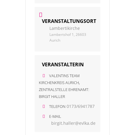
VERANSTALTUNGSORT
Lambertikirche
Lambertshof 1, 26603
Aurich
VERANSTALTERIN
VALENTINS TEAM
KIRCHENKREIS AURICH,
ZENTRALSTELLE EHRENAMT:
BIRGIT HALLER
0173/6941787
TELEFON
E-MAIL
birgit.haller@evlka.de