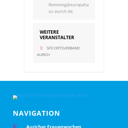
flemming@europaha
us-aurich.de
WEITERE
VERANSTALTER
SPD ORTSVERBAND
AURICH
NAVIGATION
E
Auricher Frauenwochen