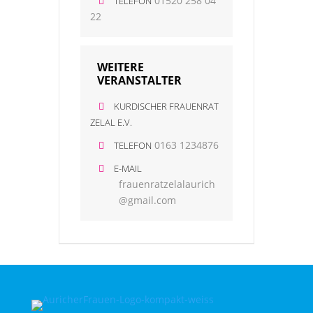
01520 258 04
TELEFON
22
WEITERE
VERANSTALTER
KURDISCHER FRAUENRAT
ZELAL E.V.
0163 1234876
TELEFON
E-MAIL
frauenratzelalaurich
@gmail.com