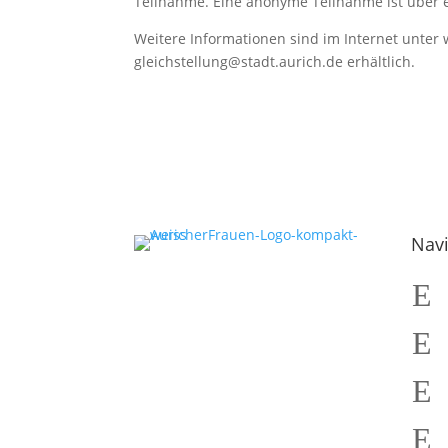
Teilnahme. Eine anonyme Teilnahme ist über 
Weitere Informationen sind im Internet unter 
gleichstellung@stadt.aurich.de erhältlich.
Navi
E
E
E
E