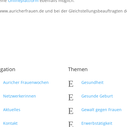
eine
Onlineplattform
ebenfalls möglich.
www.auricherfrauen.de und bei der Gleichstellungsbeauftragten de
gation
Themen
E
Auricher Frauenwochen
Gesundheit
E
Netzwerkerinnen
Gesunde Geburt
E
Aktuelles
Gewalt gegen Frauen
E
Kontakt
Erwerbstätigkeit