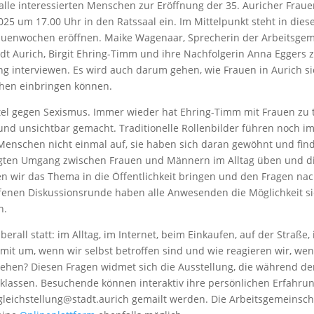
 alle interessierten Menschen zur Eröffnung der 35. Auricher Fr
2025 um 17.00 Uhr in den Ratssaal ein. Im Mittelpunkt steht in
Frauenwochen eröffnen. Maike Wagenaar, Sprecherin der Arbeitsgem
adt Aurich, Birgit Ehring-Timm und ihre Nachfolgerin Anna Eggers 
ng interviewen. Es wird auch darum gehen, wie Frauen in Aurich si
chen einbringen können.
 gegen Sexismus. Immer wieder hat Ehring-Timm mit Frauen zu tu
t und unsichtbar gemacht. Traditionelle Rollenbilder führen noch
Menschen nicht einmal auf, sie haben sich daran gewöhnt und fin
tigten Umgang zwischen Frauen und Männern im Alltag üben und die 
len wir das Thema in die Öffentlichkeit bringen und den Fragen 
 offenen Diskussionsrunde haben alle Anwesenden die Möglichkeit s
n.
all statt: im Alltag, im Internet, beim Einkaufen, auf der Straße, 
damit um, wenn wir selbst betroffen sind und wie reagieren wir, 
ehen? Diesen Fragen widmet sich die Ausstellung, die während de
ulklassen. Besuchende können interaktiv ihre persönlichen Erfahr
leichstellung@stadt.aurich gemailt werden. Die Arbeitsgemeinscha