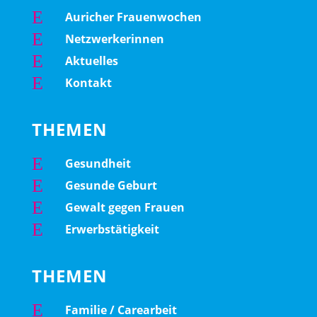
E
Auricher Frauenwochen
E
Netzwerkerinnen
E
Aktuelles
E
Kontakt
THEMEN
E
Gesundheit
E
Gesunde Geburt
E
Gewalt gegen Frauen
E
Erwerbstätigkeit
THEMEN
E
Familie / Carearbeit