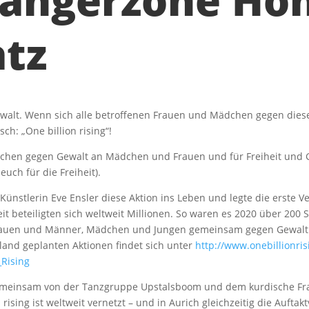
gängerzone Hö
tz
Gewalt. Wenn sich alle betroffenen Frauen und Mädchen gegen dies
sch: „One billion rising“!
 Zeichen gegen Gewalt an Mädchen und Frauen und für Freiheit und 
euch für die Freiheit).
Künstlerin Eve Ensler diese Aktion ins Leben und legte die erste 
eit beteiligten sich weltweit Millionen. So waren es 2020 über 200 
rauen und Männer, Mädchen und Jungen gemeinsam gegen Gewalt a
chland geplanten Aktionen findet sich unter
http://www.onebillionris
_Rising
gemeinsam von der Tanzgruppe Upstalsboom und dem kurdische Frau
 rising ist weltweit vernetzt – und in Aurich gleichzeitig die Aufta