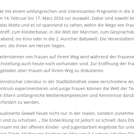
rtet mit einem umfangreichen und interessanten Programm in die 
m 14. Februar bis 17. März 2024 zur Auswahl. Dabei sind sowohl be
as Motto und es ist spannend zu sehen, wohin die Wege von Fraue
reff, zum Kleiderbasar, in die Welt der Märchen, zum Gesprächskre
abend, ins Kino oder in die 2. Auricher Babywelt. Die Veranstalter
en, die ihnen am Herzen liegen.
eilensteinen von Frauen auf ihrem Weg wird während der Frauenwo
ichstellung auch heute noch vorhanden sind. Zur Eröffnung der F
eigeladen über Frauen auf ihrem Weg zu diskutieren.
nistischer Literatur in der Stadtbibliothek sowie verschiedene A
entrum experimentieren und junge Frauen können die Welt der Tec
igen Eltern umfangreiche Medienkompetenzen und Kenntnisse darüb
rfordert zu werden.
exualisierte Gewalt heute nicht nur in der realen, sondern zunehmen
und zu schützen. „ Die Entwicklung ist jedoch so schnell, dass E
nsam mit der offenen Kinder- und Jugendarbeit Angebote für unter
Ehring-Timm. Mütter von Kindern im Alter von 3-6 Jahren erhalten