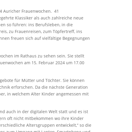
34 Auricher Frauenwochen. 41
gehrte Klassiker als auch zahlreiche neue
n so führen: ins Berufsleben, in die
is, zu Frauenreisen, zum Töpfertreff, ins
innen freuen sich auf vielfältige Begegnungen
chen im Rathaus zu sehen sein. Sie stellt
rauenwochen am 15. Februar 2024 um 17.00
ngebote für Mütter und Töchter. Sie können
hnik erforschen. Da die nächste Generation
er, in welchem Alter Kinder angemessen mit
d auch in der digitalen Welt statt und es ist
ltern oft nicht mitbekommen wo ihre Kinder
schiedliche Altersgruppen entwickelt,“ so die
 Tipps zum Umgang mit Laptop, Smartphone und