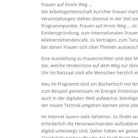
Frauen auf ihrem Weg …
Die Arbeitsgemeinschaft Auricher Frauen sta
Veranstaltungen stehen diesmal in der Zeit vo
Programmpunkte. Frauen auf ihrem Weg … ist d
Existenzgründung, zum internationalen Frauent
Alleinerziehendencafe, zu Vorträgen, zum Tanz
bei denen Frauen sich über Themen austausch
Eine Ausstellung zu Frauenrechten und den M
dar, welche Hindernisse auf dem Weg zur Gle
Uhr im Ratssaal sind alle Menschen herzlich 
Neu im Programm sind ein Büchertisch mit femi
zum Beispiel gemeinsam im Energie Erlebnisz
auch in der digitalen Welt aufwächst, benöt
der neuen Technik umgehen können ohne übe
Im Internet lauern viele Gefahren. So findet s
erforderlich die Heranwachsenden aufzuklären 
digital unterwegs sind. Daher haben wir gemei
Gleichstellungsbeauftragte der Stadt Birgit 