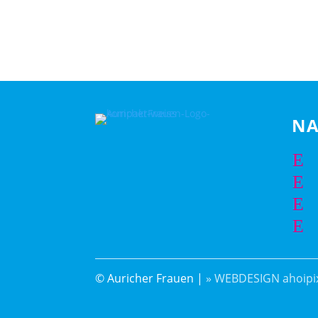
NA
E
E
E
E
© Auricher Frauen |
» WEBDESIGN ahoipix