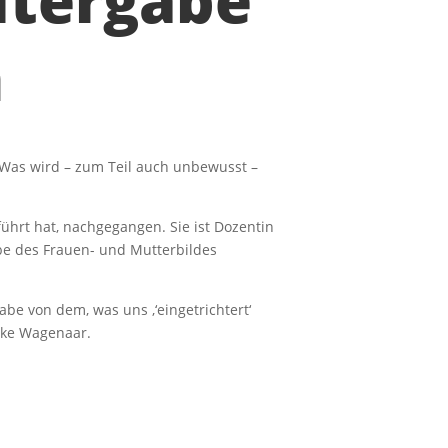
itergabe
n
 Was wird – zum Teil auch unbewusst –
ührt hat, nachgegangen. Sie ist Dozentin
be des Frauen- und Mutterbildes
be von dem, was uns ‚‘eingetrichtert‘
ike Wagenaar.