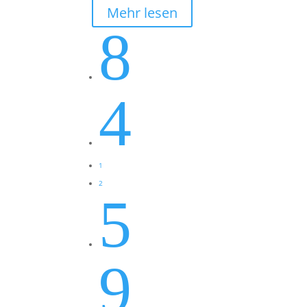
Mehr lesen
8
4
1
2
5
9